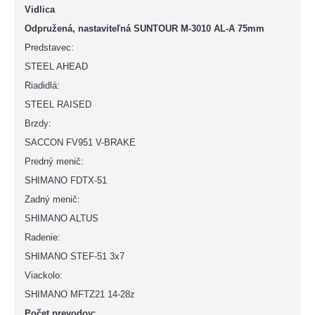
Vidlica
Odpružená, nastaviteľná SUNTOUR M-3010 AL-A 75mm
Predstavec:
STEEL AHEAD
Riadidlá:
STEEL RAISED
Brzdy:
SACCON FV951 V-BRAKE
Predný menič:
SHIMANO FDTX-51
Zadný menič:
SHIMANO ALTUS
Radenie:
SHIMANO STEF-51 3x7
Viackolo:
SHIMANO MFTZ21 14-28z
Počet prevodov: