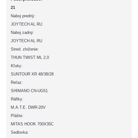
21
Naboj predný:
JOYTECH AL RU
Naboj zadný:
JOYTECH AL RU
Stred. zloženie:
THUN TWIST ML 2,0
Kľuky:
SUNTOUR XR 48/38/28
Reťaz:
SHIMANO CN-UG51
Ráfiky:
M.A.T.E. DWR-20V
Plášte:
MITAS HOOK 700X35C
Sedlovka: