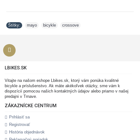
Štítky:
mayo
,
bicykle
,
crossove
LBIKES.SK
Vitajte na našom eshope Lbikes.sk, ktorý vám ponúka kvalitné
bicykle a príslušenstvo. Ak máte akékoľvek otázky, sme vám k
dispozícií pomocou našich kontaktných údajov alebo priamo v našej
predajni v Trnave.
ZÁKAZNÍCKE CENTRUM
Prihlásiť sa
Registrovať
História objednávok
Reklamačný poriadok