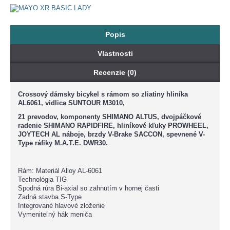
Popis
Vlastnosti
Recenzie (0)
Crossový dámsky bicykel s rámom so zliatiny hliníka
AL6061, vidlica SUNTOUR M3010,
21 prevodov, komponenty SHIMANO ALTUS, dvojpáčkové
radenie SHIMANO RAPIDFIRE, hliníkové kľuky PROWHEEL,
JOYTECH AL náboje, brzdy V-Brake SACCON, spevnené V-
Type ráfiky M.A.T.E. DWR30.
Rám: Materiál Alloy AL-6061
Technológia TIG
Spodná rúra Bi-axial so zahnutím v hornej časti
Zadná stavba S-Type
Integrované hlavové zloženie
Vymeniteľný hák meniča