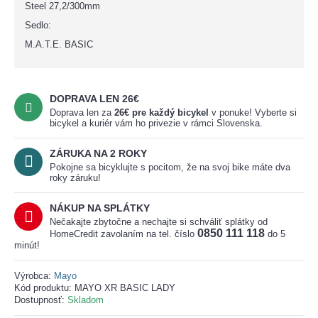
Steel 27,2/300mm
Sedlo:
M.A.T.E. BASIC
DOPRAVA LEN 26€
Doprava len za
26
€
pre každý bicykel
v ponuke! Vyberte si
bicykel a kuriér vám ho privezie v rámci Slovenska.
ZÁRUKA NA 2 ROKY
Pokojne sa bicyklujte s pocitom, že na svoj bike máte dva
roky záruku!
NÁKUP NA SPLÁTKY
Nečakajte zbytočne a nechajte si schváliť splátky od
0850 111 118
HomeCredit zavolaním na tel. číslo
do 5
minút!
Výrobca:
Mayo
Kód produktu:
MAYO XR BASIC LADY
Dostupnosť:
Skladom