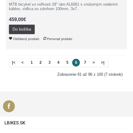
MTB bicykel vo veľkosti 29" rám AL6061 s vnútorným vedením
káblov, vidlica so zdvihom 100mm, 3x7..
459,00€
Do košíka
Obľúbený produkt
Porovnať produkt
|<
<
1
2
3
4
5
6
7
>
>|
Zobrazenie 81 až 96 z 100 (7 stránok)
LBIKES.SK