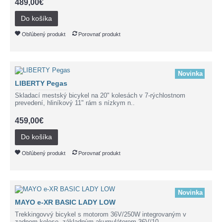
489,00€
Do košíka
Obľúbený produkt
Porovnať produkt
Novinka
LIBERTY Pegas
Skladací mestský bicykel na 20" kolesách v 7-rýchlostnom
prevedení, hliníkový 11" rám s nízkym n..
459,00€
Do košíka
Obľúbený produkt
Porovnať produkt
Novinka
MAYO e-XR BASIC LADY LOW
Trekkingovvý bicykel s motorom 36V/250W integrovaným v
zadnom kolese, základným akumulátorom 36V/10,..