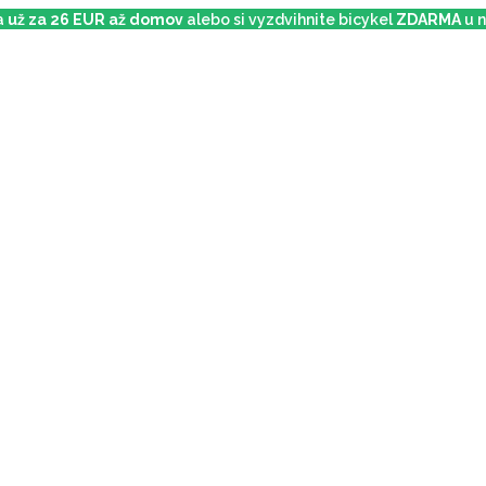
ka
už za 26 EUR až domov
alebo si vyzdvihnite bicykel
ZDARMA
u n