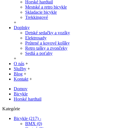
Horské hardtail
Mestské a retro bicykle
Skladacie bicykle
Trekkingové
+
Doplnky
Detské sedačky a vozíky
Elektrosady
Prútené a kovové košíky
Retro tašky a zvončeky
Sedlá a poťahy
+
O nás
+
Služby
+
Blog
+
Kontakt
+
Domov
Bicykle
Horské hardtail
Kategórie
Bicykle
(217)
-
BMX
(0)