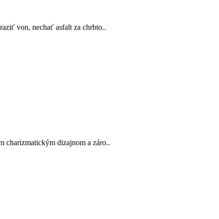
ziť von, nechať asfalt za chrbto..
m charizmatickým dizajnom a záro..