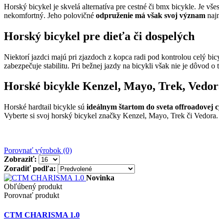
Horský bicykel je skvelá alternatíva pre cestné či bmx bicykle. Je v
nekomfortný. Jeho polovičné
odpruženie má však svoj význam
najm
Horský bicykel pre dieťa či dospelých
Niektorí jazdci majú pri zjazdoch z kopca radi pod kontrolou celý bicyk
zabezpečuje stabilitu. Pri bežnej jazdy na bicykli však nie je dôvod 
Horské bicykle Kenzel, Mayo, Trek, Vedor
Horské hardtail bicykle sú
ideálnym štartom do sveta offroadovej c
Vyberte si svoj horský bicykel značky Kenzel, Mayo, Trek či Vedora.
Porovnať výrobok (0)
Zobraziť:
Zoradiť podľa:
Novinka
Obľúbený produkt
Porovnať produkt
CTM CHARISMA 1.0