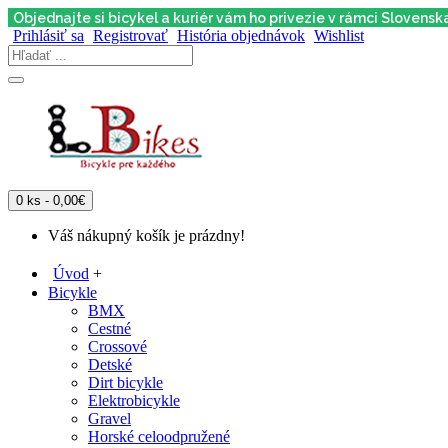
Objednajte si bicykel a kuriér vám ho privezie v rámci Slovens
Prihlásiť sa
Registrovať
História objednávok
Wishlist
0 ks - 0,00€
Váš nákupný košík je prázdny!
Úvod
+
Bicykle
BMX
Cestné
Crossové
Detské
Dirt bicykle
Elektrobicykle
Gravel
Horské celoodpružené