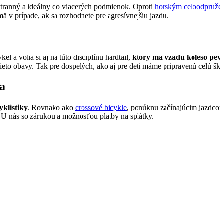
šestranný a ideálny do viacerých podmienok. Oproti
horským celoodpruž
ä v prípade, ak sa rozhodnete pre agresívnejšiu jazdu.
el a volia si aj na túto disciplínu hardtail,
ktorý má vzadu koleso pe
o tieto obavy. Tak pre dospelých, ako aj pre deti máme pripravenú celú 
a
yklistiky
. Rovnako ako
crossové bicykle
, ponúknu začínajúcim jazdco
 U nás so zárukou a možnosťou platby na splátky.