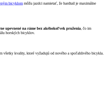
eným bicyklom
môžu jazdci namietať, že hardtail je maximálne
vne upevnené na ráme bez akéhokoľvek pruženia
, čo im
škálu horských bicyklov.
m všetky kvality, ktoré vyžadujú od nového a spoľahlivého bicykla.