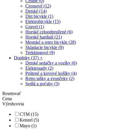
Cestné
(0)
Crossové
(12)
Detské
(14)
Dirt bicykle
(1)
Elektrobicykle
(15)
Gravel
(1)
Horské celoodpružené
(6)
Horské hardtail
(21)
Mestské a retro bicykle
(28)
Skladacie bicykle
(9)
Trekkingové
(9)
Doplnky
(37)
+
Detské sedačky a vozíky
(6)
Elektrosady
(2)
Prútené a kovové košíky
(4)
Retro tašky a zvončeky
(2)
Sedlá a poťahy
(3)
Resetovať
Cena
Výrobcovia
CTM (15)
Kenzel (5)
Mayo (1)