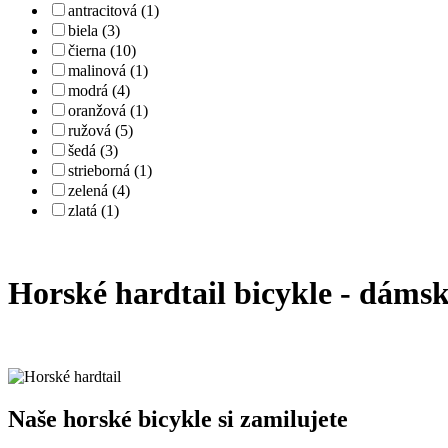
antracitová (1)
biela (3)
čierna (10)
malinová (1)
modrá (4)
oranžová (1)
ružová (5)
šedá (3)
strieborná (1)
zelená (4)
zlatá (1)
Horské hardtail bicykle - dámsk
Naše horské bicykle si zamilujete