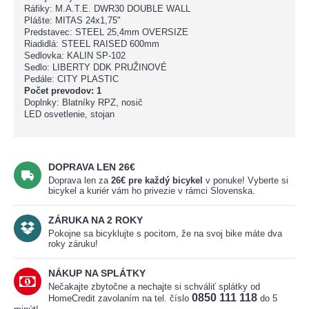
Ráfiky: M.A.T.E. DWR30 DOUBLE WALL
Plášte: MITAS 24x1,75"
Predstavec: STEEL 25,4mm OVERSIZE
Riadidlá: STEEL RAISED 600mm
Sedlovka: KALIN SP-102
Sedlo: LIBERTY DDK PRUŽINOVÉ
Pedále: CITY PLASTIC
Počet prevodov: 1
Doplnky: Blatníky RPZ, nosič
LED osvetlenie, stojan
DOPRAVA LEN 26€
Doprava len za
26
€
pre každý bicykel
v ponuke! Vyberte si
bicykel a kuriér vám ho privezie v rámci Slovenska.
ZÁRUKA NA 2 ROKY
Pokojne sa bicyklujte s pocitom, že na svoj bike máte dva
roky záruku!
NÁKUP NA SPLÁTKY
Nečakajte zbytočne a nechajte si schváliť splátky od
0850 111 118
HomeCredit zavolaním na tel. číslo
do 5