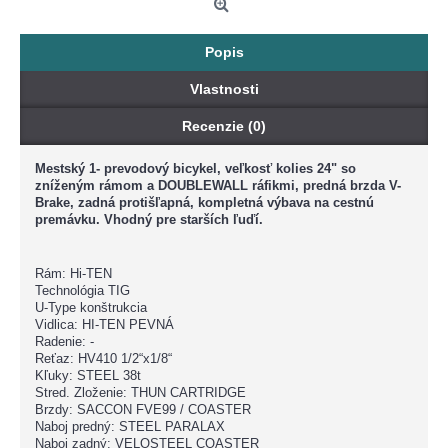
Popis
Vlastnosti
Recenzie (0)
Mestský 1- prevodový bicykel, veľkosť kolies 24" so
zníženým rámom a DOUBLEWALL ráfikmi, predná brzda V-
Brake, zadná protišľapná, kompletná výbava na cestnú
premávku. Vhodný pre starších ľuďí.
Rám: Hi-TEN
Technológia TIG
U-Type konštrukcia
Vidlica: HI-TEN PEVNÁ
Radenie: -
Reťaz: HV410 1/2“x1/8“
Kľuky: STEEL 38t
Stred. Zloženie: THUN CARTRIDGE
Brzdy: SACCON FVE99 / COASTER
Naboj predný: STEEL PARALAX
Naboj zadný: VELOSTEEL COASTER