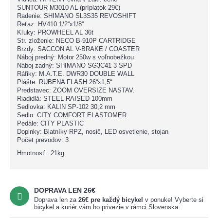
SUNTOUR M3010 AL (príplatok 29€)
Radenie: SHIMANO SL3S35 REVOSHIFT
Reťaz: HV410 1/2“x1/8“
Kľuky: PROWHEEL AL 36t
Str. zloženie: NECO B-910P CARTRIDGE
Brzdy: SACCON AL V-BRAKE / COASTER
Náboj predný: Motor 250w s voľnobežkou
Náboj zadný: SHIMANO SG3C41 3 SPD
Ráfiky: M.A.T.E. DWR30 DOUBLE WALL
Plášte: RUBENA FLASH 26“x1,5“
Predstavec: ZOOM OVERSIZE NASTAV.
Riadidlá: STEEL RAISED 100mm
Sedlovka: KALIN SP-102 30,2 mm
Sedlo: CITY COMFORT ELASTOMER
Pedále: CITY PLASTIC
Doplnky: Blatníky RPZ, nosič, LED osvetlenie, stojan
Počet prevodov: 3
Hmotnosť : 21kg
DOPRAVA LEN 26€
Doprava len za
26
€
pre každý bicykel
v ponuke! Vyberte si
bicykel a kuriér vám ho privezie v rámci Slovenska.