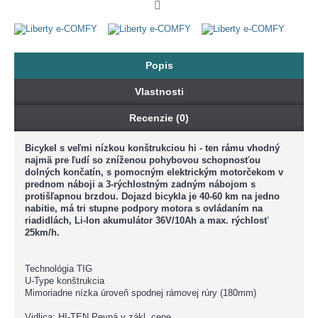
Popis
Vlastnosti
Recenzie (0)
Bicykel s veľmi nízkou konštrukciou hi - ten rámu vhodný
najmä pre ľudí so zníženou pohybovou schopnosťou
dolných končatín, s pomocným elektrickým motorčekom v
prednom náboji a 3-rýchlostným zadným nábojom s
protišľapnou brzdou. Dojazd bicykla je 40-60 km na jedno
nabitie, má tri stupne podpory motora s ovládaním na
riadidlách, Li-Ion akumulátor 36V/10Ah a max. rýchlosť
25km/h.
Technológia TIG
U-Type konštrukcia
Mimoriadne nízka úroveň spodnej rámovej rúry (180mm)
Vidlica: HI-TEN Pevná v zákl. cene