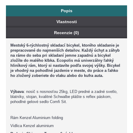
Popis
Vlastnosti
Recenzie (0)
Mestský 6-rýchlostný skladací bicykel, ktorého skladanie je
prepracované do najmenších detailov. Každý úchyt a záhyb
na ráme do seba pri skladaní jemne zapadnú a bicykel
zložíte do malého klbka. Ecopolis má univerzálny ľahký
hliníkový rám, ktorý si nastavíte podľa svojej výšky. Bicykel
je vhodný na pohodlné jazdenie v meste, do práce a ľahko
ho zložený zoberiete do vlaku alebo do kufra auta.
Výbava
: nosič s nosnosťou 25kg, LED predné a zadné svetlo,
blatníky, stojan, kvalitné Schwalbe plášte s reflex páskom,
pohodlné gelové sedlo Comfi Sit.
Rám
Kenzel Aluminium folding
Vidlica
Kenzel aluminium