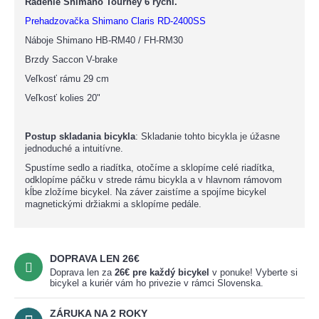
Radenie
Shimano Tourney 6 rýchl.
Prehadzovačka
Shimano Claris RD-2400SS
Náboje
Shimano HB-RM40 / FH-RM30
Brzdy
Saccon V-brake
Veľkosť rámu
29 cm
Veľkosť kolies
20"
Postup skladania bicykla
: Skladanie tohto bicykla je úžasne
jednoduché a intuitívne.
Spustíme sedlo a riadítka, otočíme a sklopíme celé riadítka,
odklopíme páčku v strede rámu bicykla a v hlavnom rámovom
kĺbe zložíme bicykel. Na záver zaistíme a spojíme bicykel
magnetickými držiakmi a sklopíme pedále.
DOPRAVA LEN 26€
Doprava len za
26
€
pre každý bicykel
v ponuke! Vyberte si
bicykel a kuriér vám ho privezie v rámci Slovenska.
ZÁRUKA NA 2 ROKY