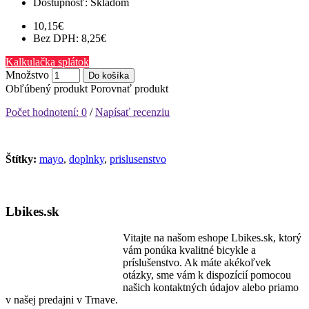
Dostupnosť:
Skladom
10,15€
Bez DPH: 8,25€
Kalkulačka splátok
Množstvo
Do košíka
Obľúbený produkt
Porovnať produkt
Počet hodnotení: 0
/
Napísať recenziu
Štítky:
mayo
,
doplnky
,
prislusenstvo
Lbikes.sk
Vitajte na našom eshope Lbikes.sk, ktorý
vám ponúka kvalitné bicykle a
príslušenstvo. Ak máte akékoľvek
otázky, sme vám k dispozícií pomocou
našich kontaktných údajov alebo priamo
v našej predajni v Trnave.