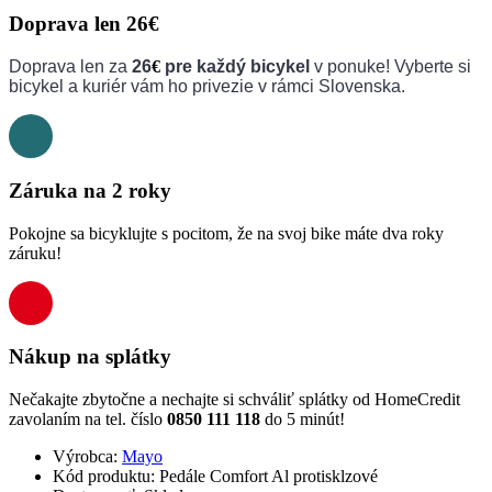
Doprava len 26€
Doprava len za
26
€
pre každý bicykel
v ponuke! Vyberte si
bicykel a kuriér vám ho privezie v rámci Slovenska.
Záruka na 2 roky
Pokojne sa bicyklujte s pocitom, že na svoj bike máte dva roky
záruku!
Nákup na splátky
Nečakajte zbytočne a nechajte si schváliť splátky od HomeCredit
zavolaním na tel. číslo
0850 111 118
do 5 minút!
Výrobca:
Mayo
Kód produktu:
Pedále Comfort Al protisklzové