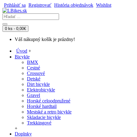
Prihlásiť sa
Registrovať
História objednávok
Wishlist
0 ks - 0,00€
Váš nákupný košík je prázdny!
Úvod
+
Bicykle
BMX
Cestné
Crossové
Detské
Dirt bicykle
Elektrobicykle
Gravel
Horské celoodpružené
Horské hardtail
Mestské a retro bicykle
Skladacie bicykle
Trekkingové
+
Doplnky