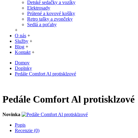
Detské sedačky a vozíky
Elektrosady
Prútené a kovové košíky
Retro tašky a zvončeky
Sedlá a poťahy
+
O nás
+
Služby
+
Blog
+
Kontakt
+
Domov
Doplnky
Pedále Comfort Al protisklzové
Pedále Comfort Al protisklzové
Novinka
Popis
Recenzie (0)