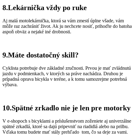
8.Lekárnička vždy po ruke
Aj malá motolekárnička, ktorá sa vám zmestí úplne všade, vám
môže raz zachrániť život. Ak ju nechcete nosiť, prihoďte do batoha
aspoň obväz a nejaké iné drobnosti.
9.Máte dostatočný skill?
Cyklista potrebuje dve základné zručnosti. Prvou je mať zvládnutú
jazdu v podmienkach, v ktorých sa práve nachádza. Druhou je
prípadná oprava bicykla v teréne, a k tomu samozrejme potrebná
výbava.
10.Spätné zrkadlo nie je len pre motorky
V e-shopoch s bicyklami a príslušenstvom zoženiete aj univerzálne
spätné zrkadlá, ktoré sa dajú pripevniť na riadidlá alebo na prilbu.
Vďaka tomu budete mať stály prehľado tom, čo sa deje za vami.