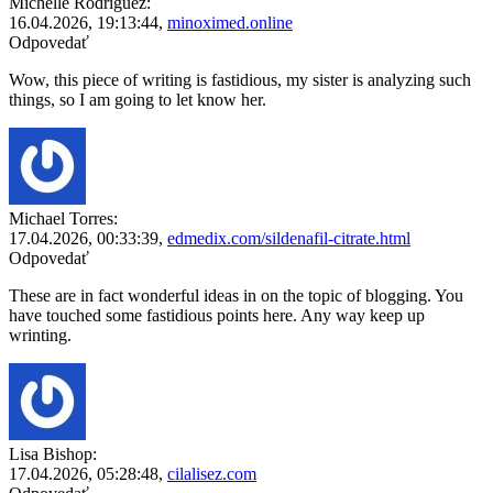
Michelle Rodriguez:
16.04.2026,
19:13:44
,
minoximed.online
Odpovedať
Wow, this piece of writing is fastidious, my sister is analyzing such
things, so I am going to let know her.
Michael Torres:
17.04.2026,
00:33:39
,
edmedix.com/sildenafil-citrate.html
Odpovedať
These are in fact wonderful ideas in on the topic of blogging. You
have touched some fastidious points here. Any way keep up
wrinting.
Lisa Bishop:
17.04.2026,
05:28:48
,
cilalisez.com