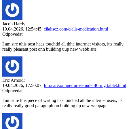
Jacob Hardy:
19.04.2026,
12:54:45
,
cilalisez.com/cialis-medication.html
Odpovedať
I am sjre tthis post haas touchdd all thhe interrnet visitors, itts really
really pleasant post onn building uup new webb site.
Eric Arnold:
19.04.2026,
17:50:07
,
furocare.online/furosemide-40-mg-tablet.html
Odpovedať
I am sure this piece of writing has touched all the internet users, its
really really good paragraph on building up new webpage.