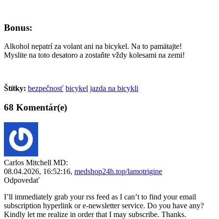
Bonus:
Alkohol nepatrí za volant ani na bicykel. Na to pamätajte!
Myslite na toto desatoro a zostaňte vždy kolesami na zemi!
Štítky:
bezpečnosť
bicykel
jazda na bicykli
68 Komentár(e)
Carlos Mitchell MD:
08.04.2026,
16:52:16
,
medshop24h.top/lamotrigine
Odpovedať
I’ll immediately grab your rss feed as I can’t to find your email
subscription hyperlink or e-newsletter service. Do you have any?
Kindly let me realize in order that I may subscribe. Thanks.