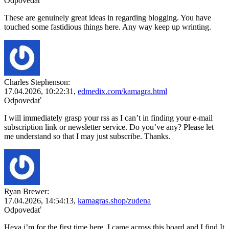
Odpovedať
These are genuinely great ideas in regarding blogging. You have
touched some fastidious things here. Any way keep up wrinting.
Charles Stephenson:
17.04.2026,
10:22:31
,
edmedix.com/kamagra.html
Odpovedať
I will immediately grasp your rss as I can’t in finding your e-mail
subscription link or newsletter service. Do you’ve any? Please let
me understand so that I may just subscribe. Thanks.
Ryan Brewer:
17.04.2026,
14:54:13
,
kamagras.shop/zudena
Odpovedať
Heya i’m for the first time here. I came across this board and I find It