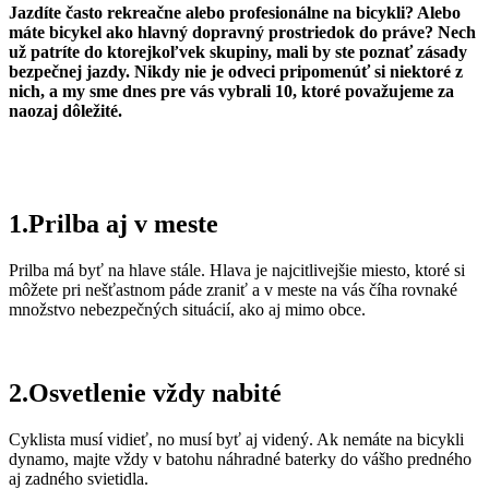
Jazdíte často rekreačne alebo profesionálne na bicykli? Alebo
máte bicykel ako hlavný dopravný prostriedok do práve? Nech
už patríte do ktorejkoľvek skupiny, mali by ste poznať zásady
bezpečnej jazdy. Nikdy nie je odveci pripomenúť si niektoré z
nich, a my sme dnes pre vás vybrali 10, ktoré považujeme za
naozaj dôležité.
1.Prilba aj v meste
Prilba má byť na hlave stále. Hlava je najcitlivejšie miesto, ktoré si
môžete pri nešťastnom páde zraniť a v meste na vás číha rovnaké
množstvo nebezpečných situácií, ako aj mimo obce.
2.Osvetlenie vždy nabité
Cyklista musí vidieť, no musí byť aj videný. Ak nemáte na bicykli
dynamo, majte vždy v batohu náhradné baterky do vášho predného
aj zadného svietidla.