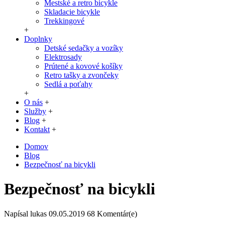
Mestské a retro bicykle
Skladacie bicykle
Trekkingové
+
Doplnky
Detské sedačky a vozíky
Elektrosady
Prútené a kovové košíky
Retro tašky a zvončeky
Sedlá a poťahy
+
O nás
+
Služby
+
Blog
+
Kontakt
+
Domov
Blog
Bezpečnosť na bicykli
Bezpečnosť na bicykli
Napísal
lukas
09.05.2019
68 Komentár(e)