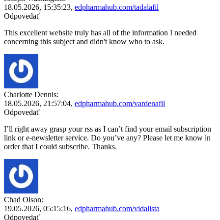
18.05.2026,
15:35:23
,
edpharmahub.com/tadalafil
Odpovedať
This excellent website truly has all of the information I needed
concerning this subject and didn't know who to ask.
Charlotte Dennis:
18.05.2026,
21:57:04
,
edpharmahub.com/vardenafil
Odpovedať
I’ll right away grasp your rss as I can’t find your email subscription
link or e-newsletter service. Do you’ve any? Please let me know in
order that I could subscribe. Thanks.
Chad Olson:
19.05.2026,
05:15:16
,
edpharmahub.com/vidalista
Odpovedať