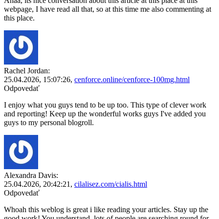
Ahaa, its nice conversation about this article at this place at this
webpage, I have read all that, so at this time me also commenting at
this place.
Rachel Jordan:
25.04.2026,
15:07:26
,
cenforce.online/cenforce-100mg.html
Odpovedať
I enjoy what you guys tend to be up too. This type of clever work
and reporting! Keep up the wonderful works guys I've added you
guys to my personal blogroll.
Alexandra Davis:
25.04.2026,
20:42:21
,
cilalisez.com/cialis.html
Odpovedať
Whoah this weblog is great i like reading your articles. Stay up the
good work! You understand, lots of people are searching round for