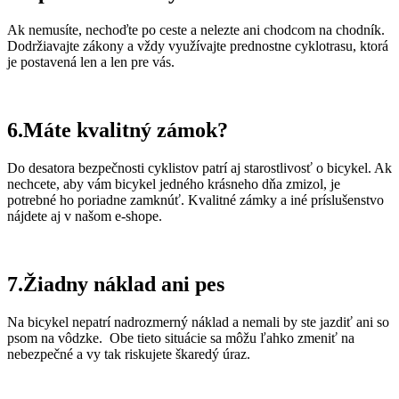
Ak nemusíte, nechoďte po ceste a nelezte ani chodcom na chodník.
Dodržiavajte zákony a vždy využívajte prednostne cyklotrasu, ktorá
je postavená len a len pre vás.
6.Máte kvalitný zámok?
Do desatora bezpečnosti cyklistov patrí aj starostlivosť o bicykel. Ak
nechcete, aby vám bicykel jedného krásneho dňa zmizol, je
potrebné ho poriadne zamknúť. Kvalitné zámky a iné príslušenstvo
nájdete aj v našom e-shope.
7.Žiadny náklad ani pes
Na bicykel nepatrí nadrozmerný náklad a nemali by ste jazdiť ani so
psom na vôdzke. Obe tieto situácie sa môžu ľahko zmeniť na
nebezpečné a vy tak riskujete škaredý úraz.