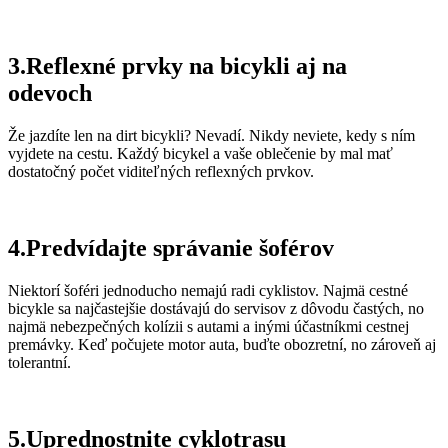
3.Reflexné prvky na bicykli aj na
odevoch
Že jazdíte len na dirt bicykli? Nevadí. Nikdy neviete, kedy s ním
vyjdete na cestu. Každý bicykel a vaše oblečenie by mal mať
dostatočný počet viditeľných reflexných prvkov.
4.Predvídajte správanie šoférov
Niektorí šoféri jednoducho nemajú radi cyklistov. Najmä cestné
bicykle sa najčastejšie dostávajú do servisov z dôvodu častých, no
najmä nebezpečných kolízii s autami a inými účastníkmi cestnej
premávky. Keď počujete motor auta, buďte obozretní, no zároveň aj
tolerantní.
5.Uprednostnite cyklotrasu