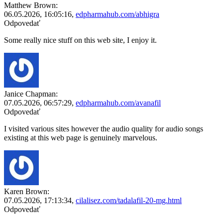
Matthew Brown:
06.05.2026,
16:05:16
,
edpharmahub.com/abhigra
Odpovedať
Some really nice stuff on this web site, I enjoy it.
Janice Chapman:
07.05.2026,
06:57:29
,
edpharmahub.com/avanafil
Odpovedať
I visited various sites however the audio quality for audio songs
existing at this web page is genuinely marvelous.
Karen Brown:
07.05.2026,
17:13:34
,
cilalisez.com/tadalafil-20-mg.html
Odpovedať