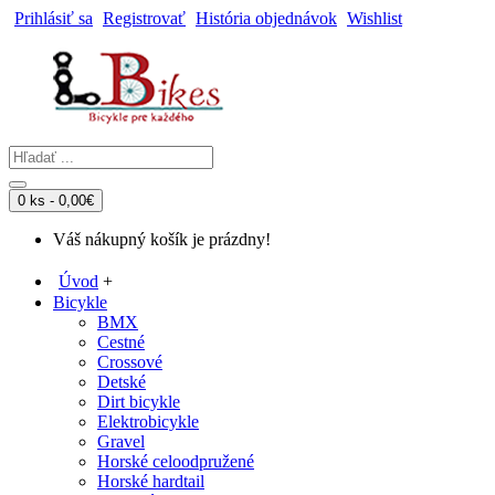
Prihlásiť sa
Registrovať
História objednávok
Wishlist
0 ks - 0,00€
Váš nákupný košík je prázdny!
Úvod
+
Bicykle
BMX
Cestné
Crossové
Detské
Dirt bicykle
Elektrobicykle
Gravel
Horské celoodpružené
Horské hardtail